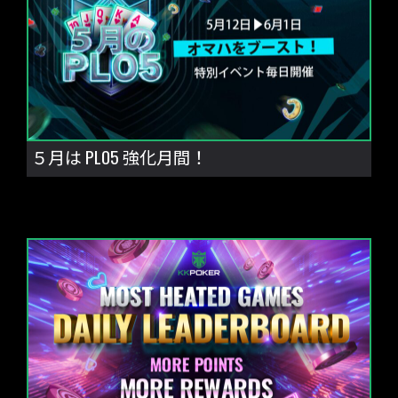
５月は PLO5 強化月間！