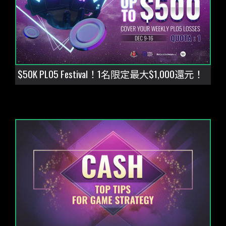
$50K PLO5 Festival！1名限定最大$1,000還元！