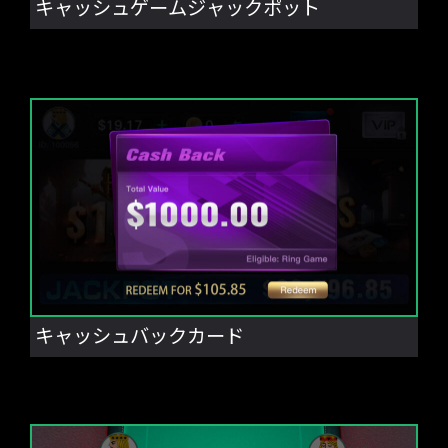
キャッシュゲームジャックポット
キャッシュバックカード