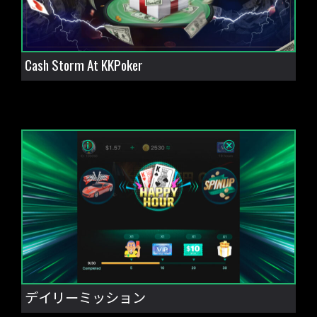
Cash Storm At KKPoker
デイリーミッション