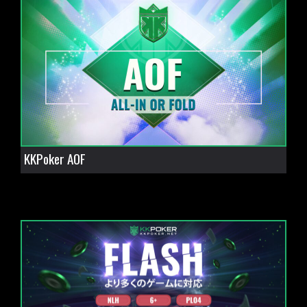
KKPoker AOF