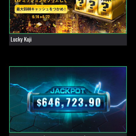
Lucky Kuji