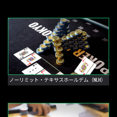
ノーリミット・テキサスホールデム（NLH）