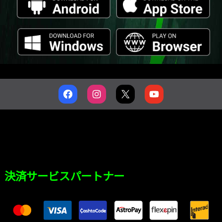
決済サービスパートナー