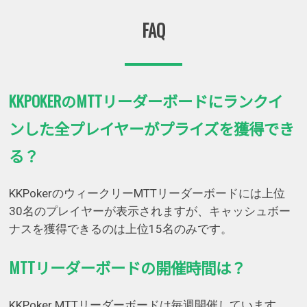
FAQ
KKPOKERのMTTリーダーボードにランクイ
ンした全プレイヤーがプライズを獲得でき
る？
KKPokerのウィークリーMTTリーダーボードには上位
30名のプレイヤーが表示されますが、キャッシュボー
ナスを獲得できるのは上位15名のみです。
MTTリーダーボードの開催時間は？
KKPoker MTTリーダーボードは毎週開催しています。