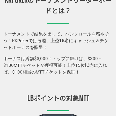
KKPOKERのトーナメントリーダーボー
ドとは？
トーナメントで結果を出して、バンクロールを増やそ
う！KKPokerでは毎週、
上位15名
にキャッシュ＆チケ
ットボーナスを贈呈！
ボーナスは総額$3,000！トップに輝けば、$300＋
$100MTTチケットが獲得可能！上位15位以内に入れ
ば、$100相当のMTTチケットを保証！
LBポイントの対象MTT