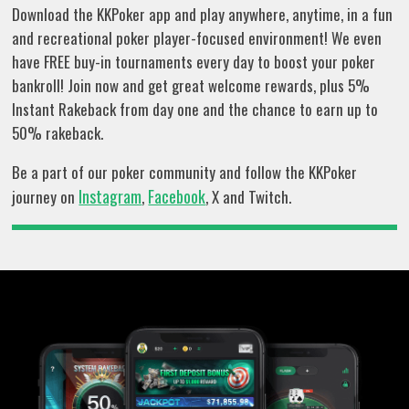
Download the KKPoker app and play anywhere, anytime, in a fun
and recreational poker player-focused environment! We even
have FREE buy-in tournaments every day to boost your poker
bankroll! Join now and get great welcome rewards, plus 5%
Instant Rakeback from day one and the chance to earn up to
50% rakeback.
Be a part of our poker community and follow the KKPoker
Instagram
Facebook
journey on
,
, X and Twitch.