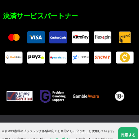
決済サービスパートナー
Copyright © 2026 KKPoker. All Rights Reserved
当社はお客様のブラウジング体験の向上を目的とし、クッキーを使用しています。
同意する
当サイトを利用することにより、
クッキーポリシー
に同意したことになります。