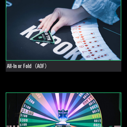
All-In or Fold（AOF）