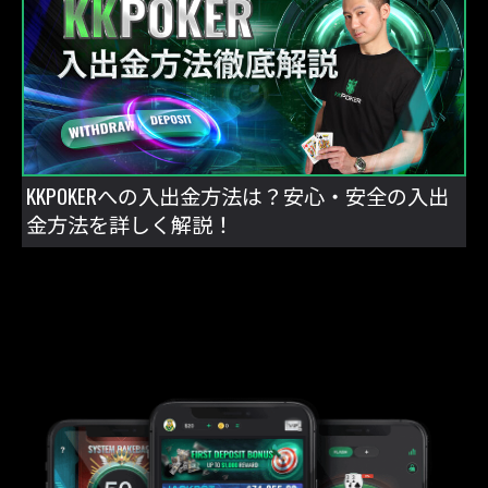
KKPOKERへの入出金方法は？安心・安全の入出
金方法を詳しく解説！