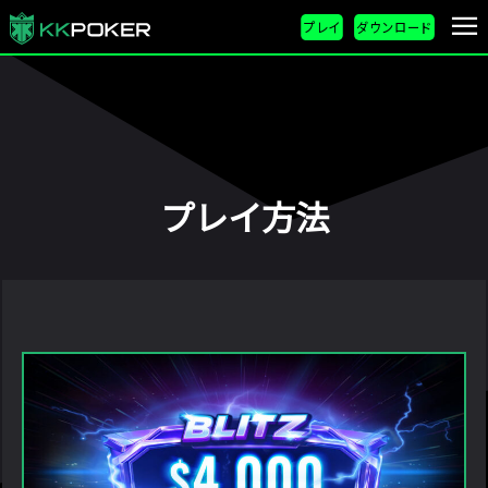
プレイ
ダウンロード
プレイ方法