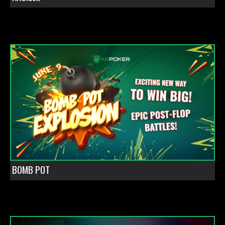
BOMB POT