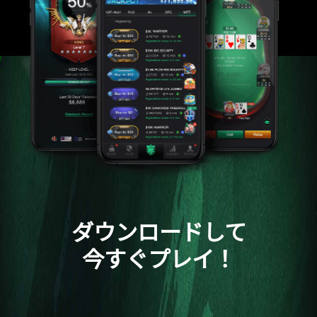
ダウンロードして
今すぐプレイ！