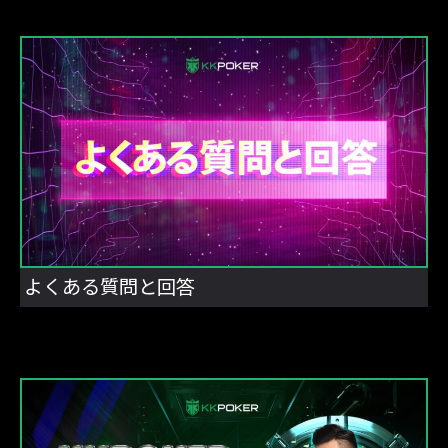
よくある質問と回答