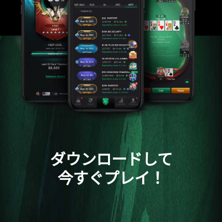
ダウンロードして
今すぐプレイ！