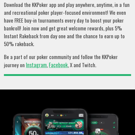
Download the KKPoker app and play anywhere, anytime, in a fun
and recreational poker player-focused environment! We even
have FREE buy-in tournaments every day to boost your poker
bankroll! Join now and get great welcome rewards, plus 5%
Instant Rakeback from day one and the chance to earn up to
50% rakeback.
Be a part of our poker community and follow the KKPoker
Instagram
Facebook
journey on
,
, X and Twitch.