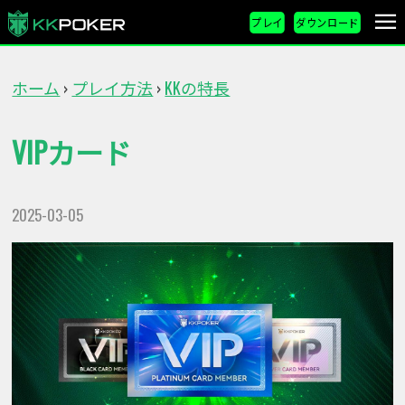
プレイ
ダウンロード
ホーム
プレイ方法
KKの特長
›
›
VIPカード
2025-03-05