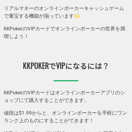
リアルマネーのオンラインポーカーキャッシュゲーム
で重宝する機能が揃っています
KKPokerのVIPカードでオンラインポーカーの世界を満
喫しよう！
KKPOKERでVIPになるには？
KKPokerのVIPカードはオンラインポーカーアプリのシ
ョップにて購入することができます。
値段は$1.99からと、オンラインポーカーを手軽にワン
ランク上のものにすることができます！