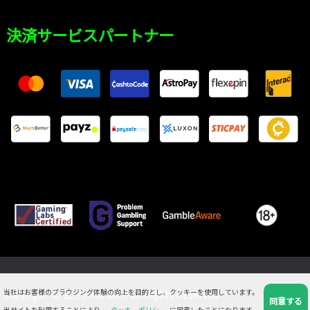
決済サービスパートナー
Copyright © 2026 KKPoker. All Rights Reserved
当社はお客様のブラウジング体験の向上を目的とし、クッキーを使用しています。
同意する
当サイトを利用することにより、
クッキーポリシー
に同意したことになります。