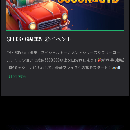
$600K+ 6周年記念イベント
祝・KKPoker 6周年！スペシャルトーナメントシリーズやフリーロー
ル、ミッションで総額$600,000以上を山分けしよう！
新登場のROAD
TRIPミッションに挑戦して、豪華プライズへの旅をスタート！
こ
れま […]
7月 21, 2026