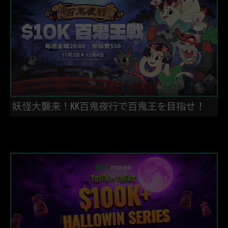
妖怪大襲来！KK百鬼夜行で百鬼王を目指せ！