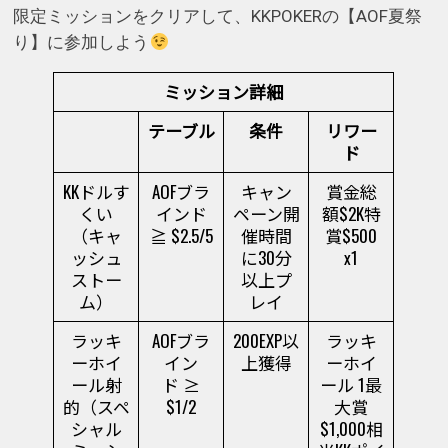
限定ミッションをクリアして、KKPOKERの【AOF夏祭
り】に参加しよう
ミッション詳細
テーブル
条件
リワー
ド
KKドルす
AOFブラ
キャン
賞金総
くい
インド
ペーン開
額$2K特
（キャ
≧ $2.5/5
催時間
賞$500
ッシュ
に30分
x1
ストー
以上プ
ム）
レイ
ラッキ
AOFブラ
200EXP以
ラッキ
ーホイ
イン
上獲得
ーホイ
ール射
ド ≥
ール 1最
的（スペ
$1/2
大賞
シャル
$1,000相