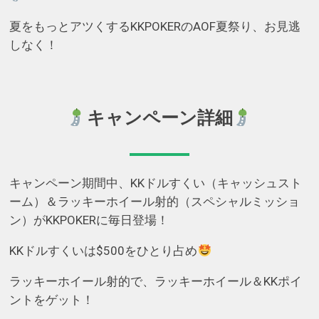
夏をもっとアツくするKKPOKERのAOF夏祭り、お見逃
しなく！
キャンペーン詳細
キャンペーン期間中、KKドルすくい（キャッシュスト
ーム）＆ラッキーホイール射的（スペシャルミッショ
ン）がKKPOKERに毎日登場！
KKドルすくいは$500をひとり占め
ラッキーホイール射的で、ラッキーホイール＆KKポイ
ントをゲット！