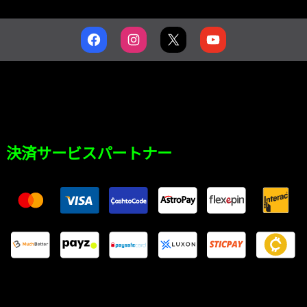
決済サービスパートナー