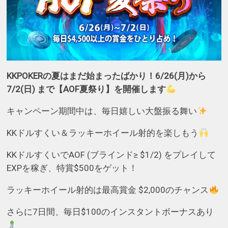
KKPOKERの夏はまだ始まったばかり！6/26(月)から
7/2(日) まで【AOF夏祭り】を開催します
キャンペーン期間中は、毎日嬉しい大盤振る舞い
KKドルすくい＆ラッキーホイール射的を楽しもう
KKドルすくいでAOF (ブラインド≥ $1/2) をプレイして
EXPを稼ぎ、特賞$500をゲット！
ラッキーホイール射的は最高賞金 $2,000のチャンス
さらに7日間、毎日$100のインスタントボーナスあり