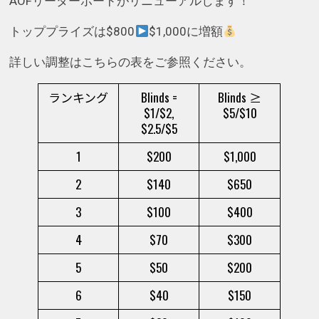
AOFリーダーボードがリニューアルします！
トッププライズは$800
$1,000に増額
詳しい調整はこちらの表をご参照ください。
ランキング
Blinds =
Blinds ≥
$1/$2,
$5/$10
$2.5/$5
1
$200
$1,000
2
$140
$650
3
$100
$400
4
$70
$300
5
$50
$200
6
$40
$150