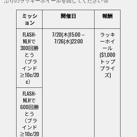
ぷりのラッキーホイールを回してください
ミッシ
開催日
報酬
ョン
FLASH-
7/20(木)15:00 –
ラッキ
NLHで
7/26(水)22:00
ーホイ
300回勝
ール
とう
($1,000
（ブラ
トップ
インド
プライ
≥10c/20
ズ)
c）
FLASH-
NLHで
600回勝
とう
（ブラ
インド
≥10c/20