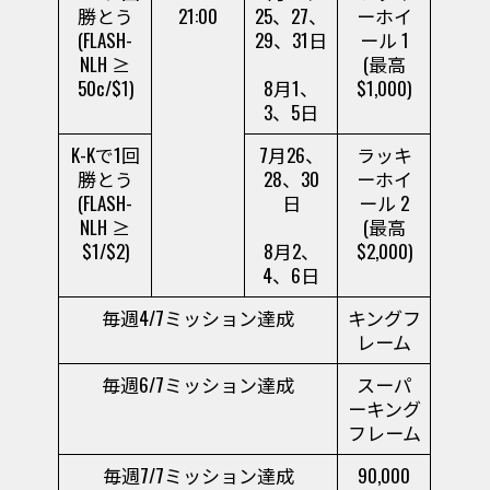
勝とう
21:00
25、27、
ーホイ
(FLASH-
29、31日
ール 1
NLH ≥
(最高
50c/$1)
8月1、
$1,000)
3、5日
K-Kで1回
7月26、
ラッキ
勝とう
28、30
ーホイ
(FLASH-
日
ール 2
NLH ≥
(最高
$1/$2)
8月2、
$2,000)
4、6日
毎週4/7ミッション達成
キングフ
レーム
毎週6/7ミッション達成
スーパ
ーキング
フレーム
毎週7/7ミッション達成
90,000