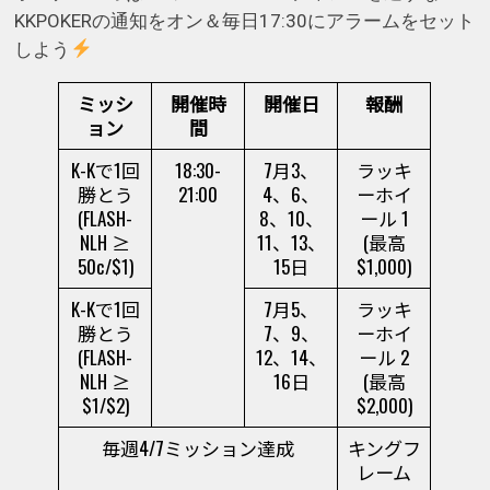
KKPOKERの通知をオン＆毎日17:30にアラームをセット
しよう
ミッシ
開催時
開催日
報酬
ョン
間
K-Kで1回
18:30-
7月3、
ラッキ
勝とう
21:00
4、6、
ーホイ
(FLASH-
8、10、
ール 1
NLH ≥
11、13、
(最高
50c/$1)
15日
$1,000)
K-Kで1回
7月5、
ラッキ
勝とう
7、9、
ーホイ
(FLASH-
12、14、
ール 2
NLH ≥
16日
(最高
$1/$2)
$2,000)
毎週4/7ミッション達成
キングフ
レーム