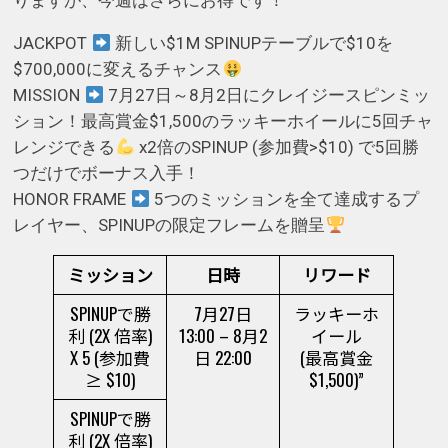
りますが、今週はさらにお得です！
JACKPOT
新しい$1M SPINUPテーブルで$10を
$700,000に変えるチャンス
MISSION
7月27日～8月2日にクレイジースピンミッ
ション！最高賞金$1,500のラッキーホイールに5回チャ
レンジできる
x2倍のSPINUP (参加費>$10) で5回勝
つだけでボーナス入手！
HONOR FRAME
5つのミッションを全て達成するプ
レイヤー、SPINUPの限定フレームを贈呈
ミッション
日時
リワード
SPINUPで勝
7月27日
ラッキーホ
利 (2X 倍率)
13:00 – 8月2
イール
X 5 (参加費
日 22:00
(最高賞金
≥ $10)
$1,500)”
SPINUPで勝
利 (2X 倍率)