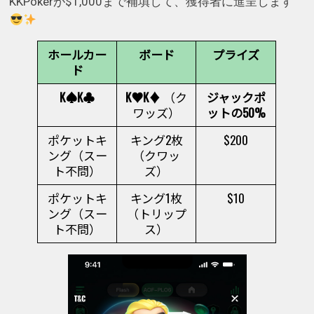
KKPokerが$1,000まで補填して、獲得者に進呈します
ホールカー
ボード
プライズ
ド
K♠K♣
K♥K♦
（ク
ジャックポ
ワッズ）
ットの50%
ポケットキ
キング2枚
$200
ング（スー
（クワッ
ト不問）
ズ）
ポケットキ
キング1枚
$10
ング（スー
（トリップ
ト不問）
ス）