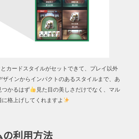
ーマとカードスタイルがセットできて、プレイ以外
デザインからインパクトのあるスタイルまで、あ
見つかるはず
見た目の美しさだけでなく、マル
適に格上げしてくれますよ
ムの利用方法