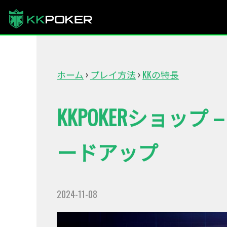
ホーム
›
プレイ方法
›
KKの特長
KKPOKERショップ
ードアップ
2024-11-08