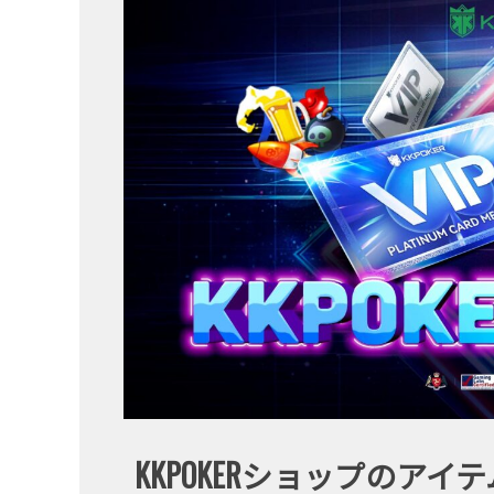
KKPOKERショップのア