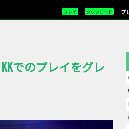
プ
プレイ
ダウンロード
 – KKでのプレイをグレ