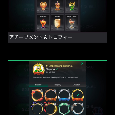
アチーブメント＆トロフィー