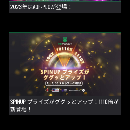
2023年はAOF-PLOが登場！
SPINUP プライズがググッとアップ！1110倍が
新登場！