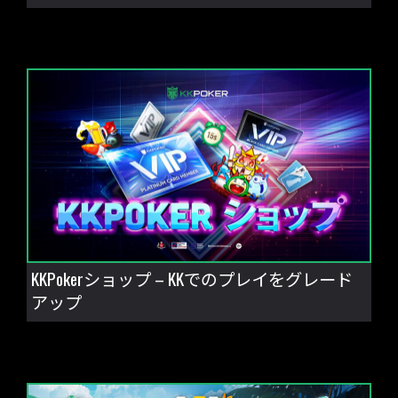
KKPokerショップ – KKでのプレイをグレード
アップ