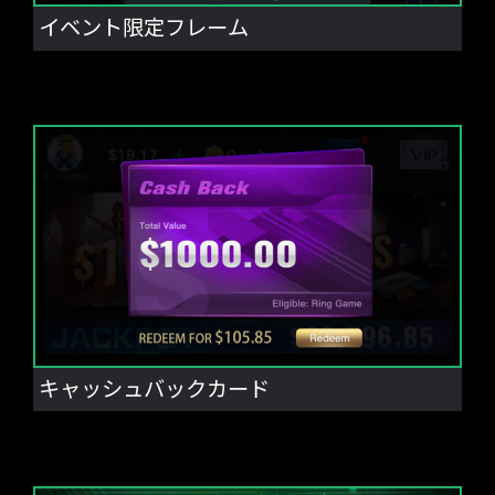
イベント限定フレーム
キャッシュバックカード