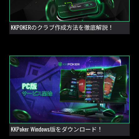
KKPOKERのクラブ作成方法を徹底解説！
KKPoker Windows版をダウンロード！