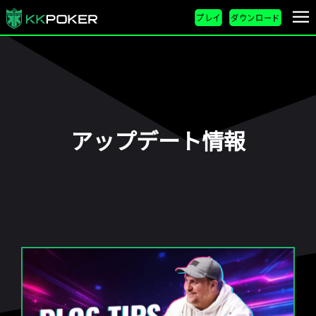
プレイ
ダウンロード
アップデート情報