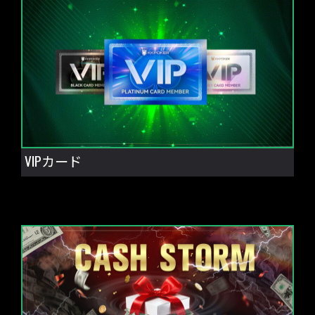
VIPカード