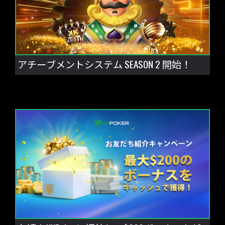
アチーブメントシステム SEASON 2 開始！