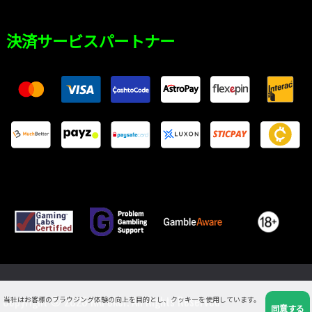
決済サービスパートナー
Copyright © 2026 KKPoker. All Rights Reserved
当社はお客様のブラウジング体験の向上を目的とし、クッキーを使用しています。
同意する