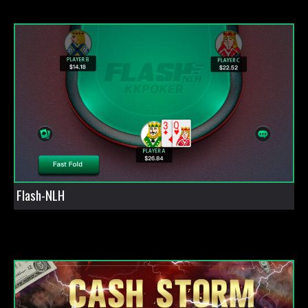
Flash-NLH