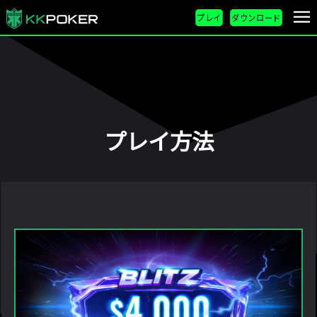
プレイ
ダウンロード
プレイ方法