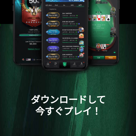
ダウンロードして
今すぐプレイ！