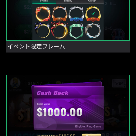
イベント限定フレーム