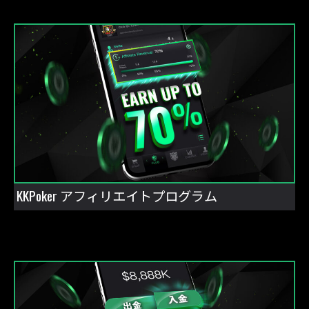
KKPoker アフィリエイトプログラム