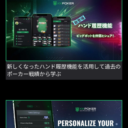
新しくなったハンド履歴機能を活用して過去の
ポーカー戦績から学ぶ