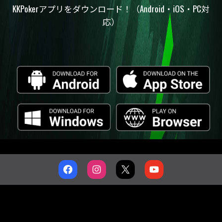
KKPokerアプリをダウンロード！（Android・iOS・PC対
応）