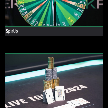
SpinUp