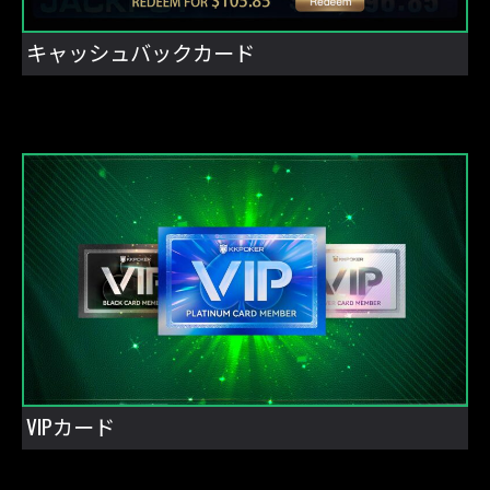
キャッシュバックカード
VIPカード