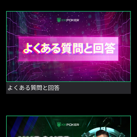
よくある質問と回答