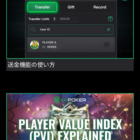
送金機能の使い方